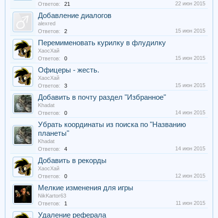
22 июн 2015
Ответов:
21
Добавление диалогов
alexred
15 июн 2015
Ответов:
2
Перемименовать курилку в флудилку
ХаосХай
15 июн 2015
Ответов:
0
Офицеры - жесть.
ХаосХай
15 июн 2015
Ответов:
3
Добавить в почту раздел "Избранное"
Khadat
14 июн 2015
Ответов:
0
Убрать координаты из поиска по "Названию
планеты"
Khadat
14 июн 2015
Ответов:
4
Добавить в рекорды
ХаосХай
12 июн 2015
Ответов:
0
Мелкие изменения для игры
NikKartor63
11 июн 2015
Ответов:
1
Удаление реферала