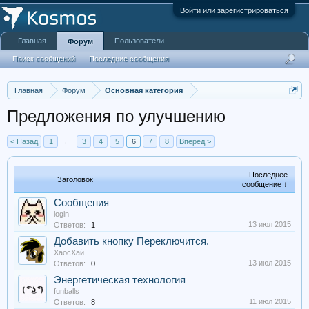
Войти или зарегистрироваться
Главная
Пользователи
Форум
Поиск сообщений
Последние сообщения
Главная
Форум
Основная категория
Предложения по улучшению
< Назад
1
←
3
4
5
6
7
8
Вперёд >
Последнее
Заголовок
сообщение ↓
Сообщения
login
13 июл 2015
Ответов:
1
Добавить кнопку Переключится.
ХаосХай
13 июл 2015
Ответов:
0
Энергетическая технология
funballs
11 июл 2015
Ответов:
8