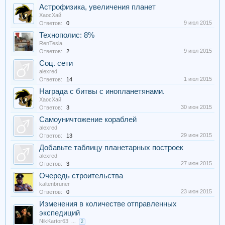
Астрофизика, увеличения планет
ХаосХай
9 июл 2015
Ответов:
0
Технополис: 8%
RenTesla
9 июл 2015
Ответов:
2
Соц. сети
alexred
1 июл 2015
Ответов:
14
Награда с битвы с инопланетянами.
ХаосХай
30 июн 2015
Ответов:
3
Самоуничтожение кораблей
alexred
29 июн 2015
Ответов:
13
Добавьте таблицу планетарных построек
alexred
27 июн 2015
Ответов:
3
Очередь строительства
kaltenbruner
23 июн 2015
Ответов:
0
Изменения в количестве отправленных
экспедиций
NikKartor63
...
2