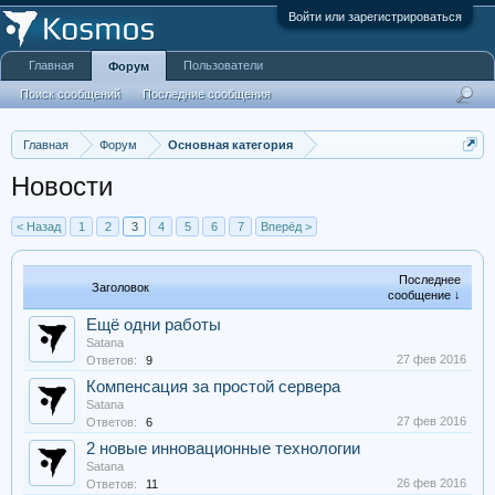
Войти или зарегистрироваться
Главная
Пользователи
Форум
Поиск сообщений
Последние сообщения
Главная
Форум
Основная категория
Новости
< Назад
1
2
3
4
5
6
7
Вперёд >
Последнее
Заголовок
сообщение ↓
Ещё одни работы
Satana
27 фев 2016
Ответов:
9
Компенсация за простой сервера
Satana
27 фев 2016
Ответов:
6
2 новые инновационные технологии
Satana
26 фев 2016
Ответов:
11