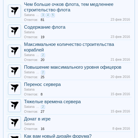
Чем больше очков флота, тем медленнее
строительство флота
Satana
...
3
4
5
23 фев 2016
Ответов:
81
Содержание флота
Satana
23 фев 2016
Ответов:
19
Максимальное количество строительства
кораблей
Satana
...
2
21 фев 2016
Ответов:
20
Повышение максимального уровня офицеров
Satana
...
2
20 фев 2016
Ответов:
25
Перенос сервера
Satana
15 фев 2016
Ответов:
8
Тяжелые времена сервера
Satana
...
2
15 фев 2016
Ответов:
27
Донат в игре
Satana
8 фев 2016
Ответов:
16
Как вам новый дизайн форума?