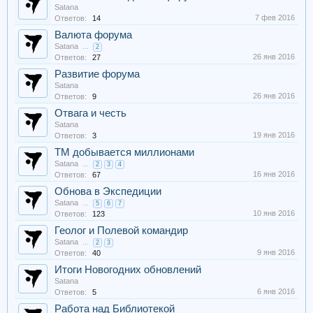
Satana
7 фев 2016
Ответов:
14
Валюта форума
Satana
...
2
26 янв 2016
Ответов:
27
Развитие форума
Satana
26 янв 2016
Ответов:
9
Отвага и честь
Satana
19 янв 2016
Ответов:
3
ТМ добывается миллионами
Satana
...
2
3
4
16 янв 2016
Ответов:
67
Обнова в Экспедиции
Satana
...
5
6
7
10 янв 2016
Ответов:
123
Геолог и Полевой командир
Satana
...
2
3
9 янв 2016
Ответов:
40
Итоги Новогодних обновлений
Satana
6 янв 2016
Ответов:
5
Работа над Библиотекой