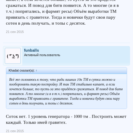
сражаться. И повод для битв появится. А то многие (и я в
т.ч.) попрятались, и фармят ресы) Объём выработки ТМ
привязать с гравитехе. Тогда и новички будут свои пару
сотен в день получать, и топы с десяток.
21 сен 2015
funballs
Активный пользователь
Khadat сказал(а):
↑
Всё же склоняюсь к тому, что ради лишних 10к ТМ в сутки можно и
пооборонять такую постройку. И так ТМ стабильно капает, а если
хочется больше, то пусть за это придётся сражаться. И повод для битв
появится. А то многие (и я в т.ч.) попрятались, и фармят ресы) Объём
выработки ТМ привязать с гравитехе. Тогда и новички будут свои пару
сотен в день получать, и топы с десяток.
Соток нет. 1 уровень генератора - 1000 тм . Построить может
каждый. Только имей гравитех.
21 сен 2015