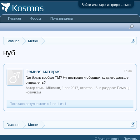
Войти или зарегистрироваться
Главная
Форум
Пользователи
Главная
Метки
нуб
Тёмная материя
Тема
Где брать вообще ТМ? Ну построил я сборщик, куда его дальше
отправлять?
Автор темы:
Millenium
,
1 авг 2017
, ответов - 6, в разделе:
Помощь
новичкам
Показано результатов: с 1 по 1 из 1.
Главная
Метки
Обратная связь
Помощь