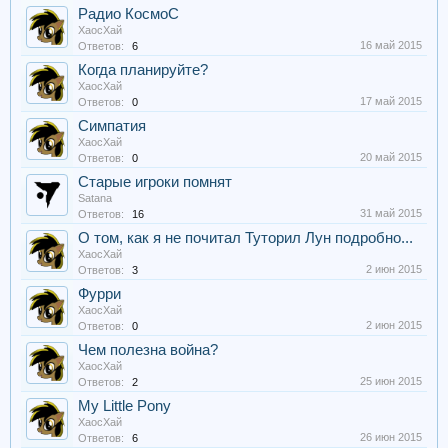
Радио КосмоС
ХаосХай
16 май 2015
Ответов:
6
Когда планируйте?
ХаосХай
17 май 2015
Ответов:
0
Симпатия
ХаосХай
20 май 2015
Ответов:
0
Старые игроки помнят
Satana
31 май 2015
Ответов:
16
О том, как я не почитал Туторил Лун подробно...
ХаосХай
2 июн 2015
Ответов:
3
Фурри
ХаосХай
2 июн 2015
Ответов:
0
Чем полезна война?
ХаосХай
25 июн 2015
Ответов:
2
My Little Pony
ХаосХай
26 июн 2015
Ответов:
6