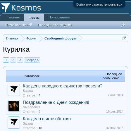
Войти или зарегистрироваться
Главная
Пользователи
Форум
Поиск сообщений
Последние сообщения
Главная
Форум
Свободный форум
Курилка
1
2
3
Вперёд >
Последнее
Заголовок
сообщение ↑
Как день народного единства провели?
Satana
7 ноя 2014
Ответов:
4
Поздравление с Днем рождения!
NikKartor63
16 дек 2014
Ответов:
2
Как дела в игре обстоят
Satana
16 май 2015
Ответов:
10