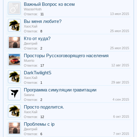
Важный Вопрос ко всем
WasterHoth
13 июл 2015
Ответов:
11
Вы меня любите?
ХаосХай
25 июл 2015
Ответов:
8
Кто от куда?
Дмитрий
25 июл 2015
Ответов:
2
Просторы Русскоговорящего населения
Muerto
12 авг 2015
Ответов:
17
DarkTwilightS
ХаосХай
29 авг 2015
Ответов:
1
Программа симуляции гравитации
Satana
4 сен 2015
Ответов:
2
Просто поделится.
ХаосХай
6 окт 2015
Ответов:
12
Проблемы с ip
Дмитрий
7 окт 2015
Ответов:
6