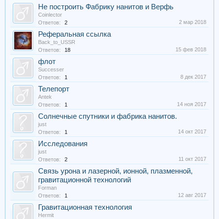
Не построить Фабрику нанитов и Верфь
Coinlector
2 мар 2018
Ответов:
2
Реферальная ссылка
Back_to_USSR
15 фев 2018
Ответов:
18
флот
Successer
8 дек 2017
Ответов:
1
Телепорт
Antek
14 ноя 2017
Ответов:
1
Солнечные спутники и фабрика нанитов.
just
14 окт 2017
Ответов:
1
Исследования
just
11 окт 2017
Ответов:
2
Связь урона и лазерной, ионной, плазменной,
гравитационной технологий
Forman
12 авг 2017
Ответов:
1
Гравитационная технология
Hermit