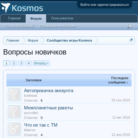
Войти или зарегистрироваться
Главная
Пользователи
Форум
Поиск сообщений
Последние сообщения
Главная
Форум
Сообщество игры Kosmos
Вопросы новичков
1
2
3
4
Вперёд >
Последнее
Заголовок
сообщение ↓
Автопрокачка аккаунта
butthead
25 сен 2019
Ответов:
6
Межпланетные ракеты
pozvolitel
12 авг 2018
Ответов:
0
Что не так с ТМ
Makron
12 апр 2018
Ответов:
4