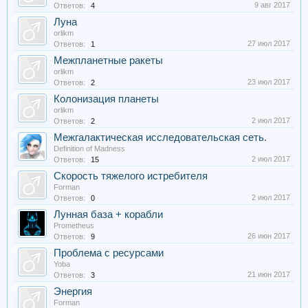
9 авг 2017
Ответов:
4
Луна
orlikm
27 июл 2017
Ответов:
1
Межпланетные ракеты
orlikm
23 июл 2017
Ответов:
2
Колонизация планеты
orlikm
2 июл 2017
Ответов:
2
Межгалактическая исследовательская сеть.
Definition of Madness
2 июл 2017
Ответов:
15
Скорость тяжелого истребителя
Forman
2 июл 2017
Ответов:
0
Лунная база + корабли
Prometheus
26 июн 2017
Ответов:
9
Проблема с ресурсами
Yoba
21 июн 2017
Ответов:
3
Энергия
Forman