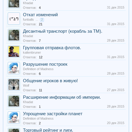
Khadat
31 дек 2015
Ответов:
4
Откат изменений
funballs
...
2
31 дек 2015
Ответов:
21
Десантный транспорт (корабль за ТМ).
Khadat
28 дек 2015
Ответов:
7
Групповая отправка флотов.
kaltenbruner
31 дек 2015
Ответов:
12
Разрушение построек
Definition of Madness
28 дек 2015
Ответов:
6
Общение игроков в живую!
Wolf
27 дек 2015
Ответов:
11
Расширение информации об империи.
Khadat
28 дек 2015
Ответов:
1
Упрощение застройки планет
Definition of Madness
20 дек 2015
Ответов:
2
Торговый рейтинг и лиги.