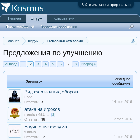
Войти или зарегистрироваться
Главная
Пользователи
Форум
Поиск сообщений
Последние сообщения
Главная
Форум
Основная категория
Предложения по улучшению
< Назад
1
2
3
4
5
6
→
8
Вперёд >
Последнее
Заголовок
сообщение
Вид флота и вид обороны
Fede
14 фев 2016
Ответов:
3
атака на игроков
mandarin4ik1
...
2
12 фев 2016
Ответов:
36
Улучшение форума
funballs
1 фев 2016
Ответов:
12