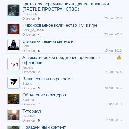
врата для перемищения в другие галактики
(ТРЕТЬЕ ПРОСТРАНСТВО)
DIONIS86
25 янв 2016
Ответов:
9
Фиксированное количество ТМ в игре
Back_to_USSR
22 янв 2016
Ответов:
4
Сборщик темной материи
Fede
15 янв 2016
Ответов:
5
Автоматическое продление временных
офицеров.
funballs
14 янв 2016
Ответов:
2
Ваши советы по рекламе
Satana
20 янв 2016
Ответов:
9
Обнуление офицеров
Koscher
9 авг 2019
Ответов:
7
Туториал
Дмитрий
2 янв 2016
Ответов:
0
Праздничный контент